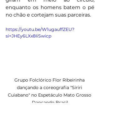
enquanto os homens batem o pé 
no chão e cortejam suas parceiras.
https://youtu.be/W1ugauffZEU?
si=JHEy6LXx8IiSwicp
Grupo Folclórico Flor Ribeirinha 
dançando a coreografia "Siriri 
Cuiabano" no Espetáculo Mato Grosso 
Dançando Brasil
Assim como apresenta Santos 
(2010) e podemos observar no 
vídeo acima, o Siriri "sai dos quintais 
para os palcos da cidade, estando 