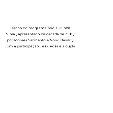
Trecho do programa “Viola, Minha 
Viola”, apresentado na década de 1980, 
por Moraes Sarmento e Nonô Basílio, 
com a participação de G. Rosa e a dupla 
Irídio e Irineu - 
https://www.youtube.com/watch?
v=oTZVizpMJtg
Para os Catireiros, a Catira está 
longe de ser apenas uma simples 
dança, é parte de sua vida, registro 
de sua tradição.
https://www.youtube.com/watch?
v=RHbWXZ2fjv8