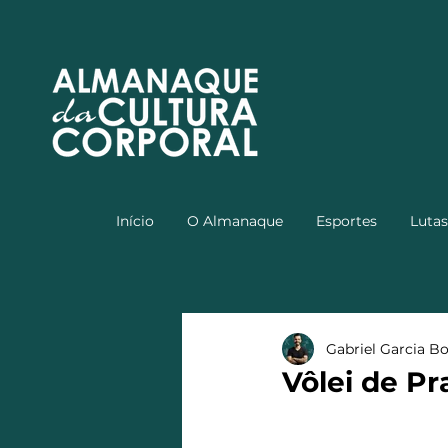
Início
O Almanaque
Esportes
Lutas
Gabriel Garcia B
Vôlei de Pr