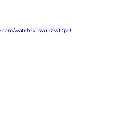
e.com/watch?v=svu1IXw1KpU