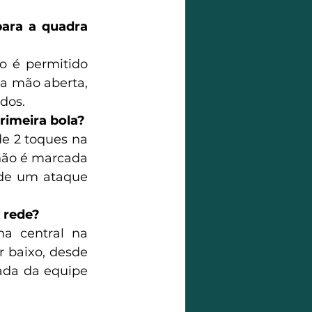
ara a quadra 
o é permitido 
a mão aberta, 
dos.
rimeira bola?
e 2 toques na 
não é marcada 
de um ataque 
 rede?
a central na 
r baixo, desde 
ada da equipe 