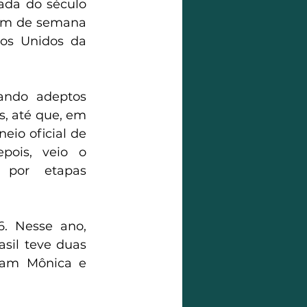
da do século 
im de semana 
dos Unidos da 
ando adeptos 
, até que, em 
neio oficial de 
pois, veio o 
 por etapas 
. Nesse ano, 
sil teve duas 
ram Mônica e 