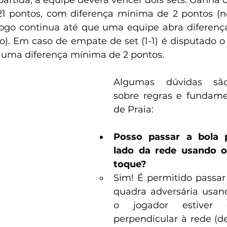
rtida, a equipe deverá vencer dois sets. Ganha o 1
21 pontos, com diferença mínima de 2 pontos (n
ogo continua até que uma equipe abra diferença
). Em caso de empate de set (1-1) é disputado o 3
 uma diferença mínima de 2 pontos.
Algumas dúvidas são
sobre regras e fundamen
de Praia:
Posso passar a bola p
lado da rede usando o
toque?
Sim! É permitido passar 
quadra adversária usand
o jogador estiver 
perpendicular à rede (de