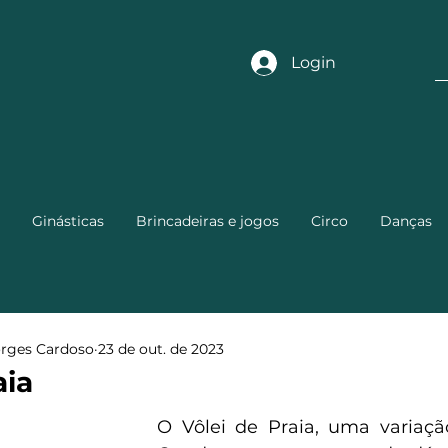
Login
Ginásticas
Brincadeiras e jogos
Circo
Danças
orges Cardoso
23 de out. de 2023
aia
O Vôlei de Praia, uma variação