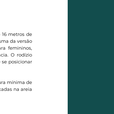
 16 metros de 
sma da versão 
ra femininos, 
a. O rodízio 
se posicionar 
ura mínima de 
xadas na areia 