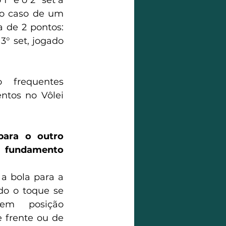
° e o 2° set a 
o caso de um 
 de 2 pontos: 
° set, jogado 
 frequentes 
tos no Vôlei 
ara o outro 
 fundamento 
a bola para a 
o o toque se 
em posição 
 frente ou de 