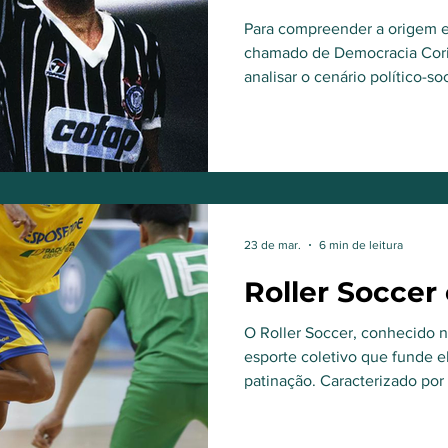
emancipação s
Para compreender a origem 
chamado de Democracia Corin
analisar o cenário político-soc
civil-militar de 1964.
23 de mar.
6 min de leitura
Roller Soccer
O Roller Soccer, conhecido n
esporte coletivo que funde 
patinação. Caracterizado por
acelerado e alta pontuação, o
praticantes com experiência 