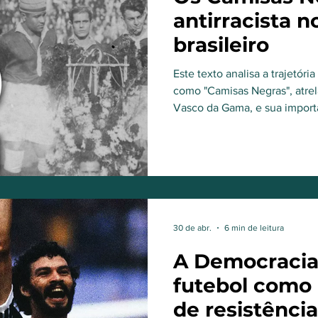
antirracista n
brasileiro
Este texto analisa a trajetó
como "Camisas Negras", atre
Vasco da Gama, e sua import
a luta antirracista no futebol b
30 de abr.
6 min de leitura
A Democracia 
futebol como
de resistência