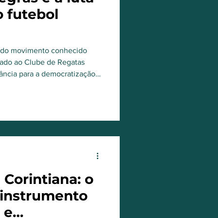
o futebol
ria do movimento conhecido
lado ao Clube de Regatas
ância para a democratização e
rasileiro.
Corintiana: o
 instrumento
 e