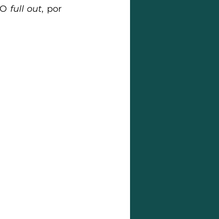
 O 
full out
, por 