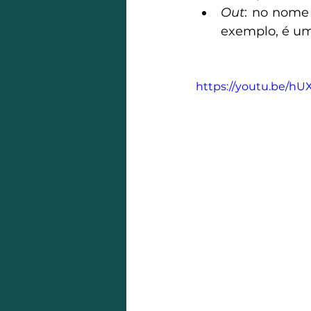
Out
: no nome 
exemplo, é um
https://youtu.be/h