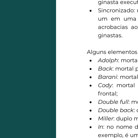
ginasta execu
Sincronizado: 
um em uma ca
acrobacias a
ginastas.
Alguns elementos 
Adolph
: morta
Back
: mortal 
Barani
: morta
Cody
: mortal
frontal;
Double full
: m
Double back
:
Miller
: duplo 
In
: no nome d
exemplo, é um