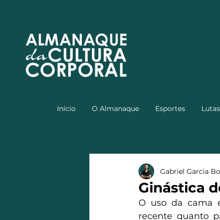
Início
O Almanaque
Esportes
Lutas
Gabriel Garcia B
Ginástica 
O uso da cama el
recente quanto p