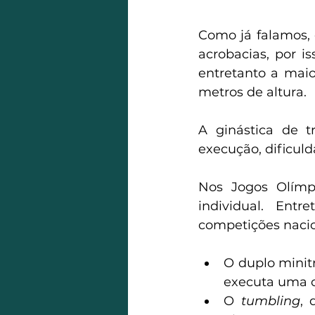
Como já falamos, 
acrobacias, por i
entretanto a maio
metros de altura.
A ginástica de tr
execução, dificul
Nos Jogos Olímp
individual. Entr
competições nacio
O duplo minit
executa uma c
O 
tumbling
, 