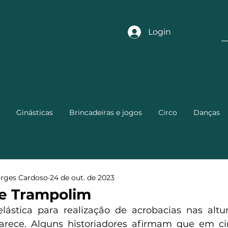
Login
Ginásticas
Brincadeiras e jogos
Circo
Danças
orges Cardoso
24 de out. de 2023
de Trampolim
ástica para realização de acrobacias nas altur
arece. Alguns historiadores afirmam que em cir