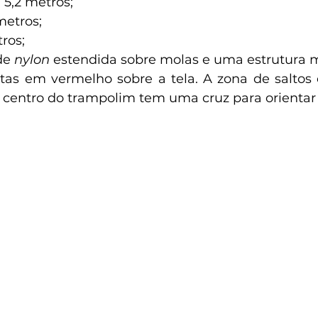
5,2 metros;
metros;
ros;
de 
nylon
 estendida sobre molas e uma estrutura m
itas em vermelho sobre a tela. A zona de saltos 
o centro do trampolim tem uma cruz para orientar