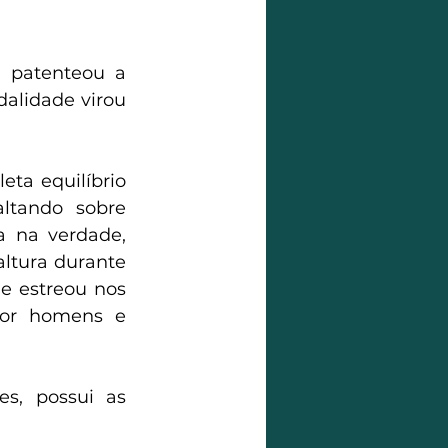
 patenteou a 
alidade virou 
ta equilíbrio 
ltando sobre 
 na verdade, 
ltura durante 
e estreou nos 
or homens e 
s, possui as 