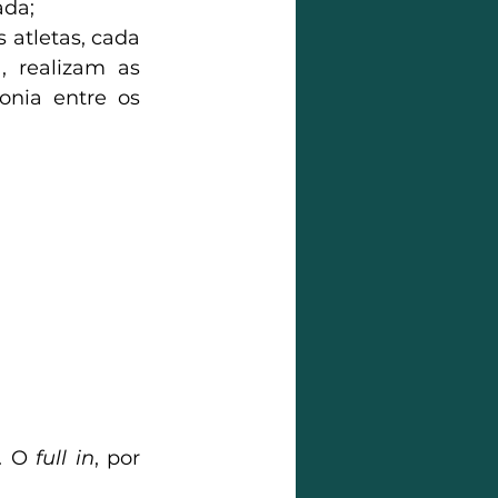
ada;
atletas, cada 
realizam as 
nia entre os 
. O 
full in
, por 