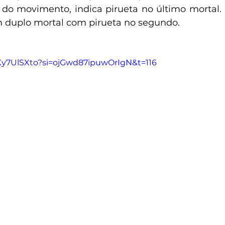
do movimento, indica pirueta no último mortal.
 duplo mortal com pirueta no segundo.
UXy7UlSXto?si=ojGwd87ipuwOrIgN&t=116