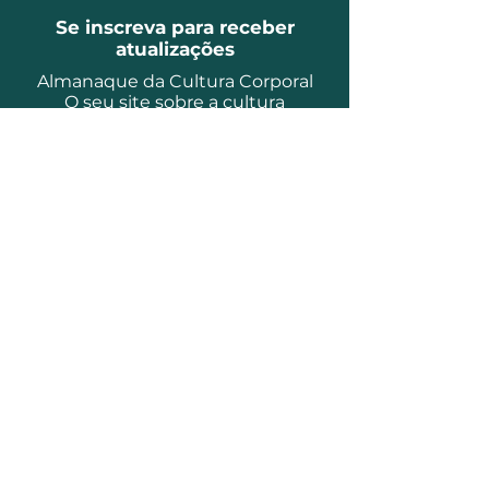
Se inscreva para receber
atualizações
Almanaque da Cultura Corporal
O seu site sobre a cultura
corporal
Email
Inscrever
Almanaque da Cultura
Corporal
Gerenciada por Gabriel Garcia
Borges Cardoso