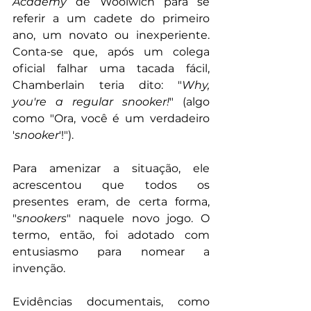
Academy
 de Woolwich para se 
referir a um cadete do primeiro 
ano, um novato ou inexperiente. 
Conta-se que, após um colega 
oficial falhar uma tacada fácil, 
Chamberlain teria dito: "
Why, 
you're a regular snooker!
" (algo 
como "Ora, você é um verdadeiro 
'
snooker
'!"). 
Para amenizar a situação, ele 
acrescentou que todos os 
presentes eram, de certa forma, 
"
snookers
" naquele novo jogo. O 
termo, então, foi adotado com 
entusiasmo para nomear a 
invenção. 
Evidências documentais, como 