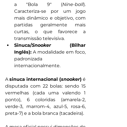
a "Bola 9" (
Nine-ball
). 
Caracteriza-se por um jogo 
mais dinâmico e objetivo, com 
partidas geralmente mais 
curtas, o que favorece a 
transmissão televisiva.
Sinuca/
Snooker 
(Bilhar 
Inglês):
 A modalidade em foco, 
padronizada 
internacionalmente.
A 
sinuca internacional (
snooker
)
 é 
disputada com 22 bolas: sendo 15 
vermelhas (cada uma valendo 1 
ponto), 6 coloridas (amarela-2, 
verde-3, marrom-4, azul-5, rosa-6, 
preta-7) e a bola branca (tacadeira). 
A mesa oficial possui dimensões de 