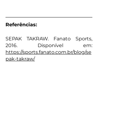
Referências:
SEPAK TAKRAW. Fanato Sports, 
2016. Disponível em: 
https://sports.fanato.com.br/blog/se
pak-takraw/
ASSOCIAÇÃO BRASILEIRA DE 
TAKRAW. Disponível em: 
http://www.takraw.com.br/indexxx.
php
Esportes
Sepak Takraw
Esportes