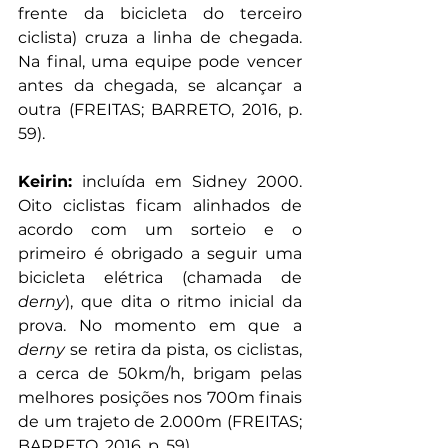
frente da bicicleta do terceiro 
ciclista) cruza a linha de chegada. 
Na final, uma equipe pode vencer 
antes da chegada, se alcançar a 
outra 
(FREITAS; BARRETO, 2016, p. 
59)
.
Keirin:
 incluída em Sidney 2000. 
Oito ciclistas ficam alinhados de 
acordo com um sorteio e o 
primeiro é obrigado a seguir uma 
bicicleta elétrica (chamada de 
derny
), que dita o ritmo inicial da 
prova. No momento em que a 
derny 
se retira da pista, os ciclistas, 
a cerca de 50km/h, brigam pelas 
melhores posições nos 700m finais 
de um trajeto de 2.000m 
(FREITAS; 
BARRETO, 2016, p. 59)
.