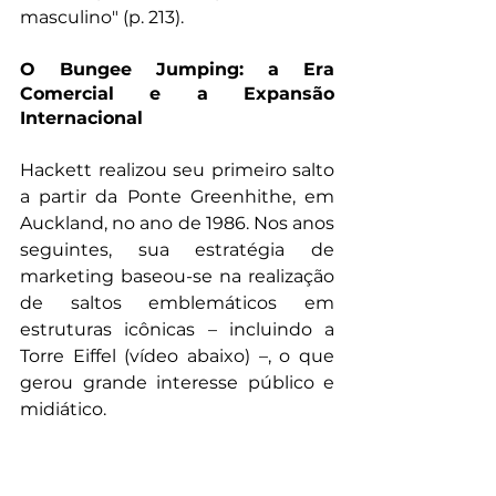
masculino" (p. 213).
O Bungee Jumping: a Era 
Comercial e a Expansão 
Internacional
Hackett realizou seu primeiro salto 
a partir da Ponte Greenhithe, em 
Auckland, no ano de 1986. Nos anos 
seguintes, sua estratégia de 
marketing baseou-se na realização 
de saltos emblemáticos em 
estruturas icônicas – incluindo a 
Torre Eiffel (vídeo abaixo) –, o que 
gerou grande interesse público e 
midiático. 
https://youtu.be/iAyA2dZn8Ns?
si=Dw5FPj20JZzRqMF1&t=3