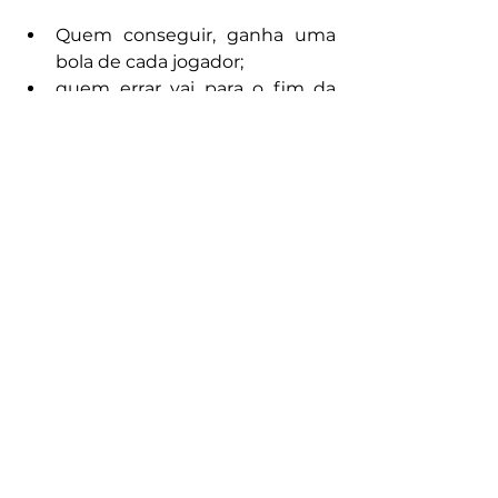
Quem conseguir, ganha uma 
bola de cada jogador;
quem errar vai para o fim da 
fila. 
Ganha o jogo quem conquistar 
mais bolas adversárias.
Devido a sua grande importância 
cultural, elemento da cultura 
corporal, defendemos que a 
Bolinha de Gude, assim como 
todas as outras brincadeiras 
tradicionais, devam estar presentes 
nas aulas de Educação Física!