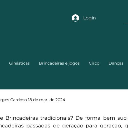
Login
Ginásticas
Brincadeiras e jogos
Circo
Danças
orges Cardoso
18 de mar. de 2024
e Brincadeiras tradicionais? De forma bem suci
incadeiras passadas de geração para geração, g