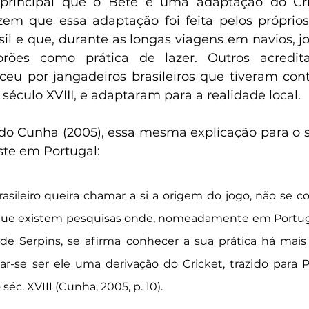
 principal que o Bete é uma adaptação do Cric
izem que essa adaptação foi feita pelos próprios
sil e que, durante as longas viagens em navios, j
rões como prática de lazer. Outros acredit
eu por jangadeiros brasileiros que tiveram con
 século XVIII, e adaptaram para a realidade local.
do Cunha (2005), essa mesma explicação para o 
iste em Portugal:
sileiro queira chamar a si a origem do jogo, não se c
rque existem pesquisas onde, nomeadamente em Portugal,
 de Serpins, se afirma conhecer a sua prática há mais 
-se ser ele uma derivação do Cricket, trazido para Po
séc. XVIII (Cunha, 2005, p. 10).