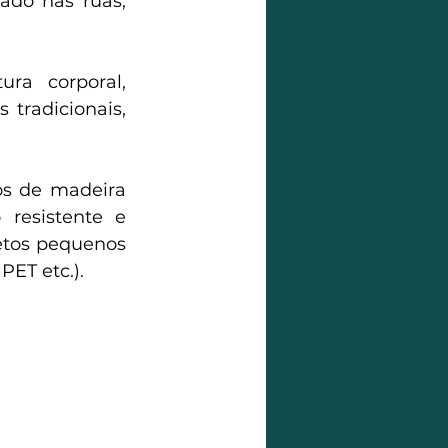
ado nas ruas, 
ra corporal, 
tradicionais, 
os de madeira 
esistente e 
etos pequenos 
PET etc.).