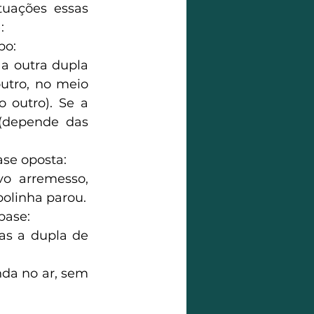
uações essas 
:
po:
a outra dupla 
utro, no meio 
 outro). Se a 
(depende das 
ase oposta:
o arremesso, 
bolinha parou.
base:
as a dupla de 
da no ar, sem 