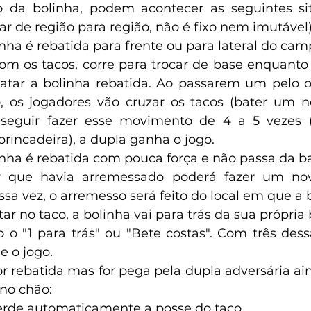
 da bolinha, podem acontecer as seguintes sit
r de região para região, não é fixo nem imutável)
ha é rebatida para frente ou para lateral do cam
om os tacos, corre para trocar de base enquanto 
gatar a bolinha rebatida. Ao passarem um pelo o
 os jogadores vão cruzar os tacos (bater um no
seguir fazer esse movimento de 4 a 5 vezes 
brincadeira), a dupla ganha o jogo.
nha é rebatida com pouca força e não passa da b
 que havia arremessado poderá fazer um nov
sa vez, o arremesso será feito do local em que a 
ar no taco, a bolinha vai para trás da sua própria 
 o "1 para trás" ou "Bete costas". Com três dess
e o jogo.
or rebatida mas for pega pela dupla adversária ain
 no chão:
erde automaticamente a posse do taco.