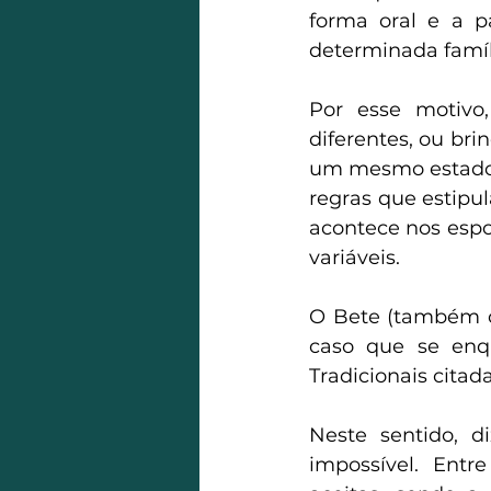
forma oral e a p
determinada famíl
Por esse motivo
diferentes, ou bri
um mesmo estado e
regras que estipu
acontece nos espor
variáveis.
O Bete (também c
caso que se enqu
Tradicionais citad
Neste sentido, d
impossível. Entr