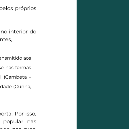
elos próprios 
no interior do 
ntes,
ansmitido aos 
e nas formas 
l (Cambeta –
dade (Cunha, 
ta. Por isso, 
 popular nas 