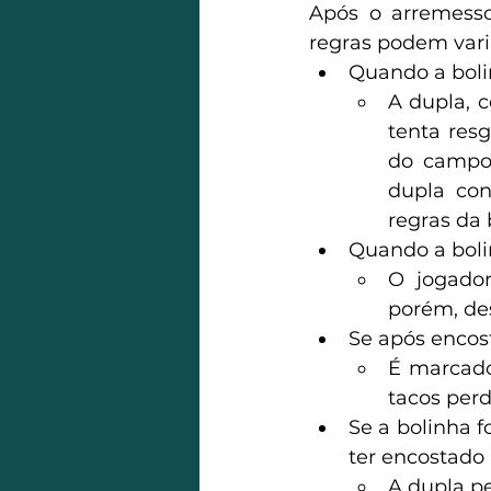
Após o arremesso
regras podem varia
Quando a bolin
A dupla, c
tenta res
do campo,
dupla con
regras da 
Quando a boli
O jogador
porém, des
Se após encost
É marcado
tacos perd
Se a bolinha f
ter encostado
A dupla p