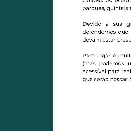
cidades do estado
parques, quintais 
Devido a sua gra
defendemos que o 
devam estar prese
Para jogar é muit
(mas podemos us
acessível para rea
que serão nossas c