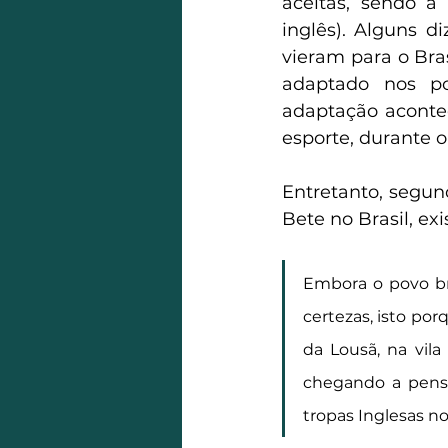
aceitas, sendo a
inglês). Alguns d
vieram para o Bra
adaptado nos po
adaptação acontec
esporte, durante o
Entretanto, segun
Bete no Brasil, ex
Embora o povo bra
certezas, isto po
da Lousã, na vila
chegando a pensar
tropas Inglesas no 