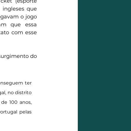
ket (esporte 
 ingleses que 
ogavam o jogo 
am que essa 
tato com esse 
surgimento do 
onseguem ter 
 no distrito 
de 100 anos, 
rtugal pelas 