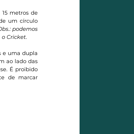
15 metros de 
e um círculo 
Obs.: podemos 
 o Cricket
.
 e uma dupla 
m ao lado das 
e. É proibido 
ce de marcar 