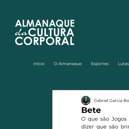
Início
O Almanaque
Esportes
Lutas
Gabriel Garcia B
Bete
O que são Jogos 
dizer que são br