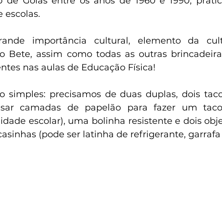
 de Goiás entre os anos de 1960 e 1990, pratic
e escolas.
nde importância cultural, elemento da cultu
Bete, assim como todas as outras brincadeiras 
ntes nas aulas de Educação Física!
o simples: precisamos de duas duplas, dois tac
ar camadas de papelão para fazer um taco r
lidade escolar), uma bolinha resistente e dois obj
asinhas (pode ser latinha de refrigerante, garrafa 